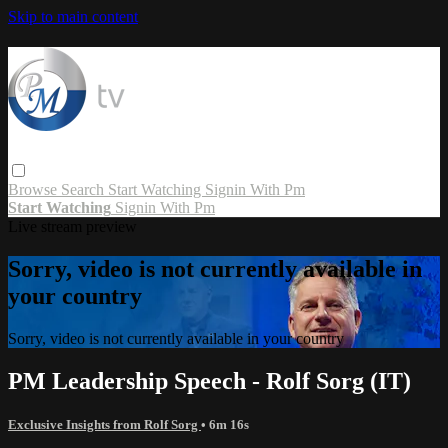
Skip to main content
Browse
Search
Start Watching
Signin With Pm
Start Watching
Signin With Pm
Live stream preview
Sorry, video is not currently available in
your country
Sorry, video is not currently available in your country
PM Leadership Speech - Rolf Sorg (IT)
Exclusive Insights from Rolf Sorg
• 6m 16s