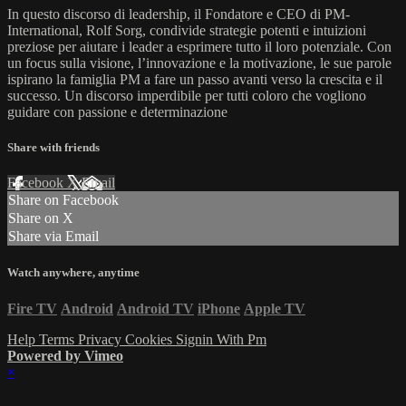
In questo discorso di leadership, il Fondatore e CEO di PM-
International, Rolf Sorg, condivide strategie potenti e intuizioni
preziose per aiutare i leader a esprimere tutto il loro potenziale. Con
un focus sulla visione, l’innovazione e la motivazione, le sue parole
ispirano la famiglia PM a fare un passo avanti verso la crescita e il
successo. Un discorso imperdibile per tutti coloro che vogliono
guidare con passione e determinazione
Share with friends
Facebook
X
Email
Share on Facebook
Share on X
Share via Email
Watch anywhere, anytime
Fire TV
Android
Android TV
iPhone
Apple TV
Help
Terms
Privacy
Cookies
Signin With Pm
Powered by Vimeo
×