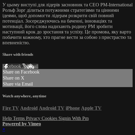
У цьому виступі для лідерів засновник та CEO PM-International
Рольф Зорг ділиться потужними стратегіями та цінними
ідеями, щоб допомогти лідерам розкрити свій повний
потенціал. Зосереджуючись на баченні, інноваціях та
мотивації, його слова надихають родину PM зробити
наступний крок до зростання та успіху. Це промова, яку варто
побачити кожному, хто прагне вести за собою з пристрастю та
впевненістю.
Share with friends
Facebook
X
Email
Share on Facebook
Share on X
Share via Email
Watch anywhere, anytime
Fire TV
Android
Android TV
iPhone
Apple TV
Help
Terms
Privacy
Cookies
Signin With Pm
Powered by Vimeo
×