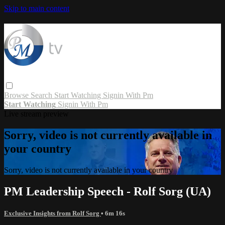
Skip to main content
Browse
Search
Start Watching
Signin With Pm
Start Watching
Signin With Pm
Live stream preview
Sorry, video is not currently available in
your country
Sorry, video is not currently available in your country
PM Leadership Speech - Rolf Sorg (UA)
Exclusive Insights from Rolf Sorg
• 6m 16s