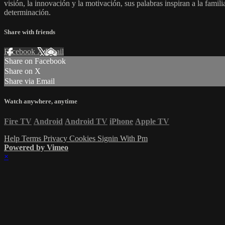
visión, la innovación y la motivación, sus palabras inspiran a la fami
determinación.
Share with friends
Facebook
X
Email
Share on Facebook
Share on X
Share via Email
Watch anywhere, anytime
Fire TV
Android
Android TV
iPhone
Apple TV
Help
Terms
Privacy
Cookies
Signin With Pm
Powered by Vimeo
×