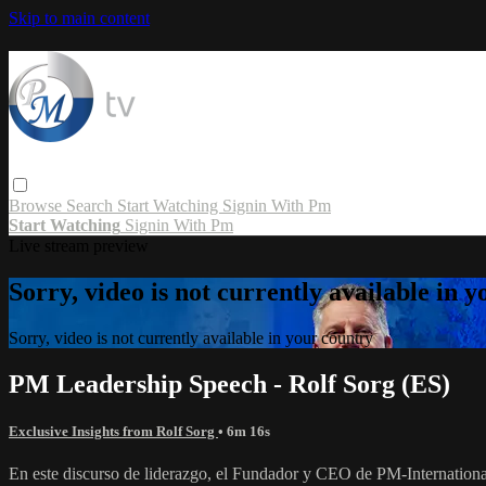
Skip to main content
Browse
Search
Start Watching
Signin With Pm
Start Watching
Signin With Pm
Live stream preview
Sorry, video is not currently available in 
Sorry, video is not currently available in your country
PM Leadership Speech - Rolf Sorg (ES)
Exclusive Insights from Rolf Sorg
• 6m 16s
En este discurso de liderazgo, el Fundador y CEO de PM-International,