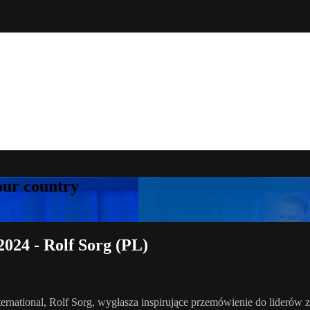
your country
24 - Rolf Sorg (PL)
tional, Rolf Sorg, wygłasza inspirujące przemówienie do liderów z ca