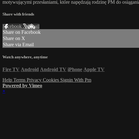
motywującymi przesłaniami, które napędzają rodzinę PM do osiągani
Share with friends
Facebook
X
Email
Share on Facebook
Share on X
Share via Email
Watch anywhere, anytime
Fire TV
Android
Android TV
iPhone
Apple TV
Help
Terms
Privacy
Cookies
Signin With Pm
Powered by Vimeo
×