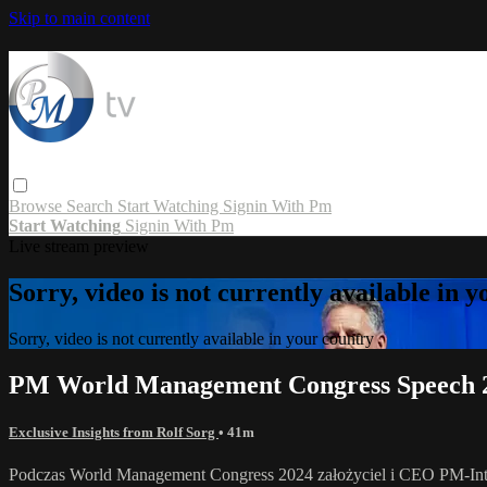
Skip to main content
Browse
Search
Start Watching
Signin With Pm
Start Watching
Signin With Pm
Live stream preview
Sorry, video is not currently available in 
Sorry, video is not currently available in your country
PM World Management Congress Speech 20
Exclusive Insights from Rolf Sorg
• 41m
Podczas World Management Congress 2024 założyciel i CEO PM-Interna