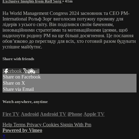
Exclusive Insights from Rolf Sorg
• 41m
На World Management Congress 2024 засновник та CEO PM-
International Рольф Зорг виголосив потужну промову для
лідерів з усього світу. Він поділився своїм баченням,
інноваційними стратегіями та мотиваційними ідеями, щоб
надихнути родину PM на ще більші досягнення. Це послання
обов’язково до перегляду для всіх, хто готовий разом будувати
успішне майбутнє.
Share with friends
Facebook
X
Email
Share on Facebook
Share on X
Share via Email
Watch anywhere, anytime
Fire TV
Android
Android TV
iPhone
Apple TV
Help
Terms
Privacy
Cookies
Signin With Pm
Powered by Vimeo
×