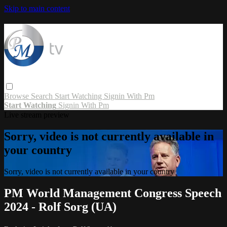
Skip to main content
Browse
Search
Start Watching
Signin With Pm
Start Watching
Signin With Pm
Live stream preview
Sorry, video is not currently available in
your country
Sorry, video is not currently available in your country
PM World Management Congress Speech
2024 - Rolf Sorg (UA)