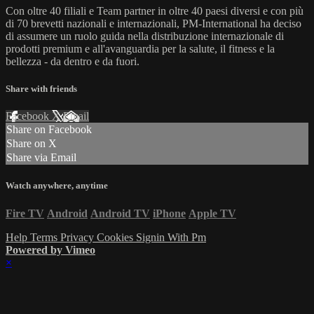
Con oltre 40 filiali e Team partner in oltre 40 paesi diversi e con più
di 70 brevetti nazionali e internazionali, PM-International ha deciso
di assumere un ruolo guida nella distribuzione internazionale di
prodotti premium e all'avanguardia per la salute, il fitness e la
bellezza - da dentro e da fuori.
Share with friends
Facebook
X
Email
Share on Facebook
Share on X
Share via Email
Watch anywhere, anytime
Fire TV
Android
Android TV
iPhone
Apple TV
Help
Terms
Privacy
Cookies
Signin With Pm
Powered by Vimeo
×