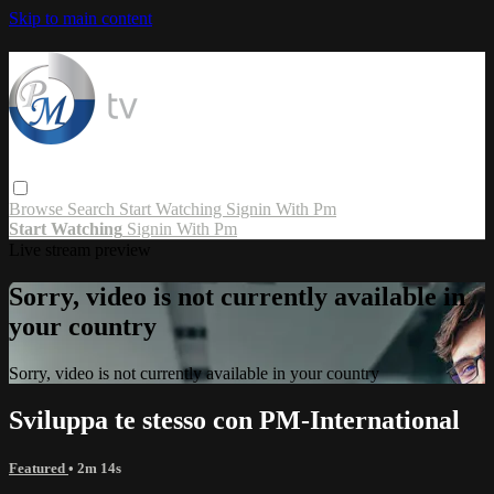
Skip to main content
Browse
Search
Start Watching
Signin With Pm
Start Watching
Signin With Pm
Live stream preview
Sorry, video is not currently available in
your country
Sorry, video is not currently available in your country
Sviluppa te stesso con PM-International
Featured
• 2m 14s