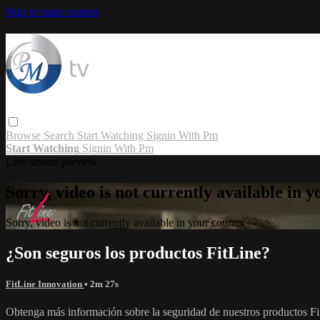
Skip to main content
Browse
Search
Start Watching
Signin With Pm
Start Watching
Signin With Pm
Live stream preview
Sorry, video is not currently available in 
Sorry, video is not currently available in your country
¿Son seguros los productos FitLine?
FitLine Innovation
• 2m 27s
Obtenga más información sobre la seguridad de nuestros productos Fi