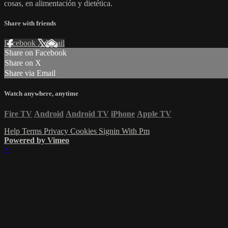
cosas, en alimentación y dietética.
Share with friends
Facebook
X
Email
Share on Facebook
Share on X
Share via Email
Watch anywhere, anytime
Fire TV
Android
Android TV
iPhone
Apple TV
Help
Terms
Privacy
Cookies
Signin With Pm
Powered by Vimeo
×