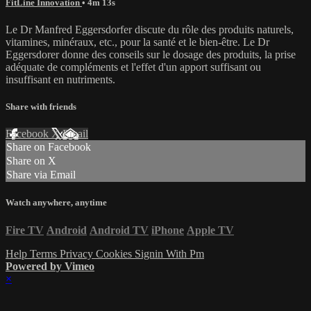
FitLine Innovation
• 4m 13s
Le Dr Manfred Eggersdorfer discute du rôle des produits naturels,
vitamines, minéraux, etc., pour la santé et le bien-être. Le Dr
Eggersdorer donne des conseils sur le dosage des produits, la prise
adéquate de compléments et l'effet d'un apport suffisant ou
insuffisant en nutriments.
Share with friends
Facebook
X
Email
Share on Facebook
Share on X
Share via Email
Watch anywhere, anytime
Fire TV
Android
Android TV
iPhone
Apple TV
Help
Terms
Privacy
Cookies
Signin With Pm
Powered by Vimeo
×