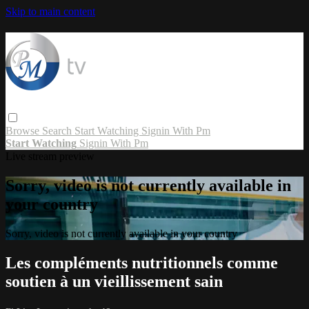
Skip to main content
Browse
Search
Start Watching
Signin With Pm
Start Watching
Signin With Pm
Live stream preview
Sorry, video is not currently available in
your country
Sorry, video is not currently available in your country
Les compléments nutritionnels comme
soutien à un vieillissement sain