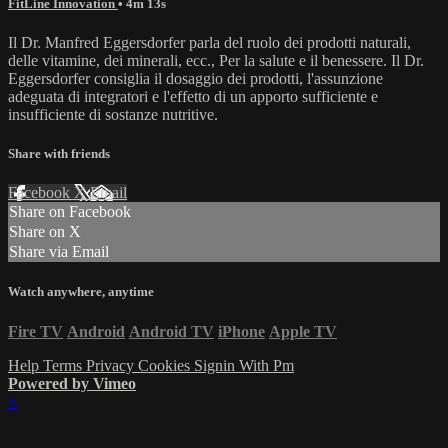
FitLine Innovation
• 4m 13s
Il Dr. Manfred Eggersdorfer parla del ruolo dei prodotti naturali,
delle vitamine, dei minerali, ecc., Per la salute e il benessere. Il Dr.
Eggersdorfer consiglia il dosaggio dei prodotti, l'assunzione
adeguata di integratori e l'effetto di un apporto sufficiente e
insufficiente di sostanze nutritive.
Share with friends
Facebook
X
Email
Share on Facebook
Share on X
Share via Email
Watch anywhere, anytime
Fire TV
Android
Android TV
iPhone
Apple TV
Help
Terms
Privacy
Cookies
Signin With Pm
Powered by Vimeo
×