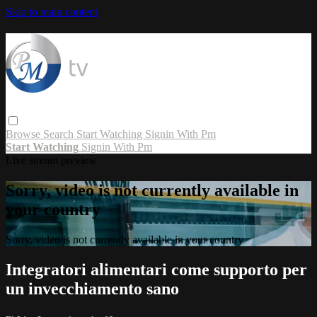
Skip to main content
Browse
Search
Start Watching
Signin With Pm
Start Watching
Signin With Pm
Live stream preview
Sorry, video is not currently available in
your country
Sorry, video is not currently available in your country
Integratori alimentari come supporto per
un invecchiamento sano