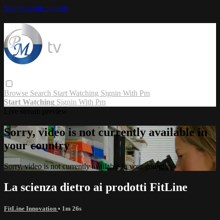
Skip to main content
Browse
Search
Start Watching
Signin With Pm
Start Watching
Signin With Pm
Live stream preview
Sorry, video is not currently available in
your country
Sorry, video is not currently available in your country
La scienza dietro ai prodotti FitLine
FitLine Innovation
• 1m 26s