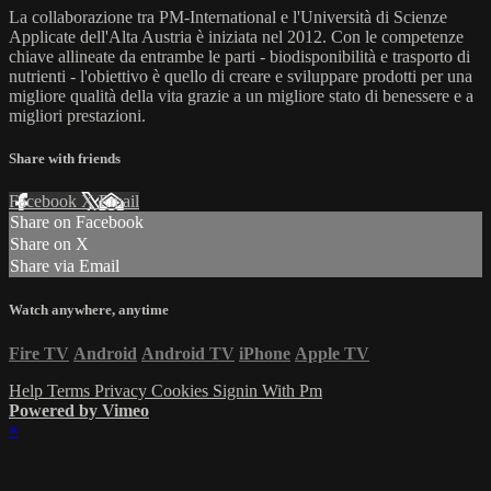
La collaborazione tra PM-International e l'Università di Scienze
Applicate dell'Alta Austria è iniziata nel 2012. Con le competenze
chiave allineate da entrambe le parti - biodisponibilità e trasporto di
nutrienti - l'obiettivo è quello di creare e sviluppare prodotti per una
migliore qualità della vita grazie a un migliore stato di benessere e a
migliori prestazioni.
Share with friends
Facebook
X
Email
Share on Facebook
Share on X
Share via Email
Watch anywhere, anytime
Fire TV
Android
Android TV
iPhone
Apple TV
Help
Terms
Privacy
Cookies
Signin With Pm
Powered by Vimeo
×