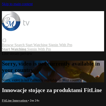
Skip to main content
Browse
Search
Start Watching
Signin With Pm
Start Watching
Signin With Pm
Live stream preview
Sorry, video is not currently available in
your country
Sorry, video is not currently available in your country
Innowacje stojące za produktami FitLine
FitLine Innovation
• 2m 24s