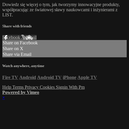
Dowiedz się więcej o tym, jak tworzymy innowacyjne produkty,
współpracując ze światowej sławy naukowcami i inżynierami z
LIST.
Share with friends
Facebook
X
Email
Share on Facebook
Share on X
Share via Email
Watch anywhere, anytime
Fire TV
Android
Android TV
iPhone
Apple TV
Help
Terms
Privacy
Cookies
Signin With Pm
Powered by Vimeo
×