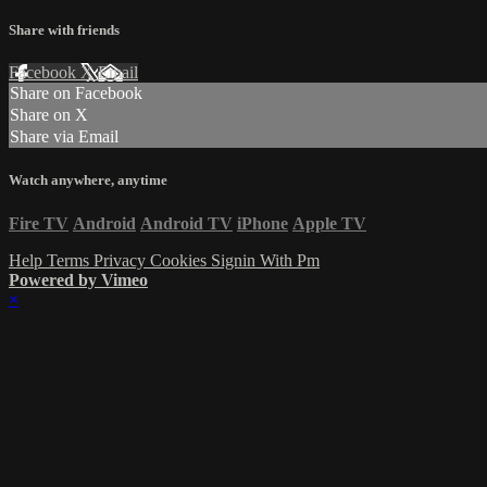
Share with friends
Facebook
X
Email
Share on Facebook
Share on X
Share via Email
Watch anywhere, anytime
Fire TV
Android
Android TV
iPhone
Apple TV
Help
Terms
Privacy
Cookies
Signin With Pm
Powered by Vimeo
×