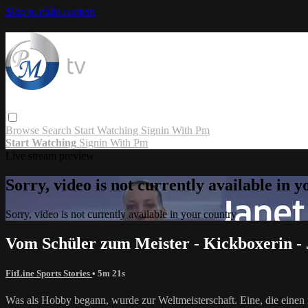
Skip to main content
Browse
Search
Start Watching
Signin With Pm
Start Watching
Signin With Pm
Live stream preview
Sorry, video is not currently available in 
Sorry, video is not currently available in your country
Vom Schüler zum Meister - Kickboxerin -
FitLine Sports Stories
• 5m 21s
Was als Hobby begann, wurde zur Weltmeisterschaft. Eine, die einen