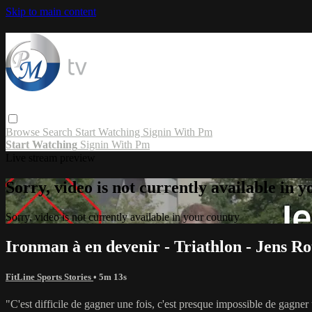
Skip to main content
Browse
Search
Start Watching
Signin With Pm
Start Watching
Signin With Pm
Live stream preview
Sorry, video is not currently available in 
Sorry, video is not currently available in your country
Ironman à en devenir - Triathlon - Jens Ro
FitLine Sports Stories
• 5m 13s
"C'est difficile de gagner une fois, c'est presque impossible de gagner 