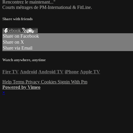
Rencontrez le maintenant..."
Courts métrages de PM-International & FitLine.
Share with friends
Facebook
X
Email
Share on Facebook
Share on X
Share via Email
Watch anywhere, anytime
Fire TV
Android
Android TV
iPhone
Apple TV
Help
Terms
Privacy
Cookies
Signin With Pm
Powered by Vimeo
×