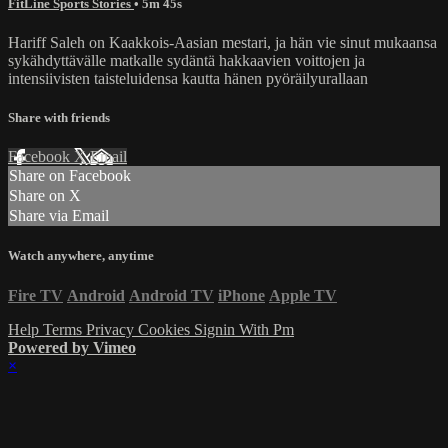
FitLine Sports Stories
• 5m 45s
Hariff Saleh on Kaakkois-Aasian mestari, ja hän vie sinut mukaansa
sykähdyttävälle matkalle sydäntä hakkaavien voittojen ja
intensiivisten taisteluidensa kautta hänen pyöräilyurallaan
Share with friends
Facebook
X
Email
Share on Facebook
Share on X
Share via Email
Watch anywhere, anytime
Fire TV
Android
Android TV
iPhone
Apple TV
Help
Terms
Privacy
Cookies
Signin With Pm
Powered by Vimeo
×