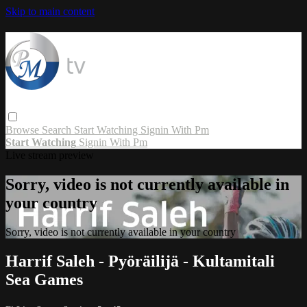
Skip to main content
Browse
Search
Start Watching
Signin With Pm
Start Watching
Signin With Pm
Live stream preview
Sorry, video is not currently available in
your country
Sorry, video is not currently available in your country
Harrif Saleh - Pyöräilijä - Kultamitali
Sea Games