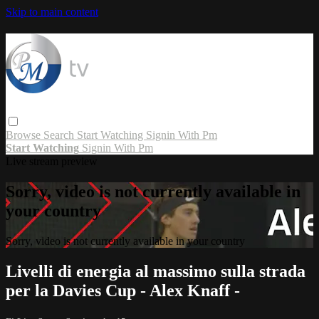
Skip to main content
Browse
Search
Start Watching
Signin With Pm
Start Watching
Signin With Pm
Live stream preview
Sorry, video is not currently available in
your country
Sorry, video is not currently available in your country
Livelli di energia al massimo sulla strada
per la Davies Cup - Alex Knaff -