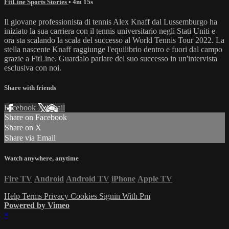
FitLine Sports Stories
• 4m 15s
Il giovane professionista di tennis Alex Knaff dal Lussemburgo ha
iniziato la sua carriera con il tennis universitario negli Stati Uniti e
ora sta scalando la scala del successo al World Tennis Tour 2022. La
stella nascente Knaff raggiunge l'equilibrio dentro e fuori dal campo
grazie a FitLine. Guardalo parlare del suo successo in un'intervista
esclusiva con noi.
Share with friends
Facebook
X
Email
Share on Facebook
Share on X
Share via Email
Watch anywhere, anytime
Fire TV
Android
Android TV
iPhone
Apple TV
Help
Terms
Privacy
Cookies
Signin With Pm
Powered by Vimeo
×