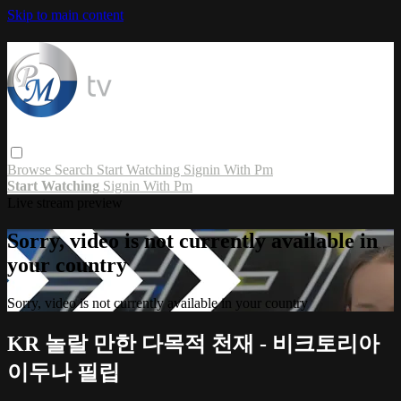
Skip to main content
Browse
Search
Start Watching
Signin With Pm
Start Watching
Signin With Pm
Live stream preview
Sorry, video is not currently available in
your country
Sorry, video is not currently available in your country
KR 놀랄 만한 다목적 천재 - 비크토리아
이두나 필립