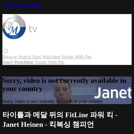
Skip to main content
Browse
Search
Start Watching
Signin With Pm
Start Watching
Signin With Pm
Live stream preview
Sorry, video is not currently available in
your country
Sorry, video is not currently available in your country
타이틀과 메달 뒤의 FitLine 파워 킥 -
Janet Heinen - 킥복싱 챔피언