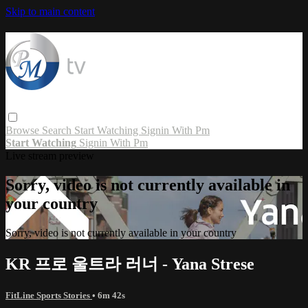
Skip to main content
Browse
Search
Start Watching
Signin With Pm
Start Watching
Signin With Pm
Live stream preview
Sorry, video is not currently available in
your country
Sorry, video is not currently available in your country
KR 프로 울트라 러너 - Yana Strese
FitLine Sports Stories
• 6m 42s