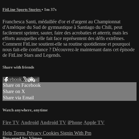
FitLine Sports Stories
• 1m 37s
Franchesca Santi, médaillée d'or et d'argent au Championnat
d'Amérique du Sud de gymnastique à Santiago du Chili, peut
facilement sprinter, sauter, faire des acrobaties et atterrir, mais les
efforts auxquelles elle fait face représentent des défis extrêmes.
Comment FitLine soutient-elle sa routine quotidienne et pourquoi
nous fait-elle confiance ? Découvrez-le maintenant dans cet épisode
de FitLine Stars and Legends.
Share with friends
Facebook
X
Email
Share on Facebook
Share on X
Share via Email
Watch anywhere, anytime
Fire TV
Android
Android TV
iPhone
Apple TV
Help
Terms
Privacy
Cookies
Signin With Pm
Powered by Vimeo