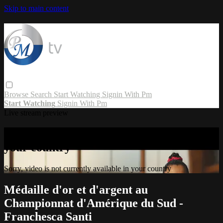
Skip to main content
Browse
Search
Start Watching
Signin With Pm
Start Watching
Signin With Pm
Live stream preview
Sorry, video is not currently available in
your country
Sorry, video is not currently available in your country
Médaille d'or et d'argent au
Championnat d'Amérique du Sud -
Franchesca Santi