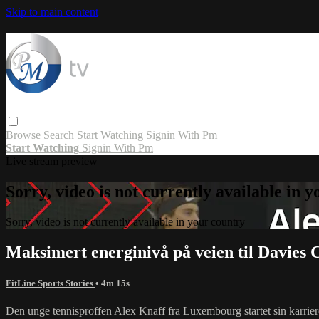
Skip to main content
Browse
Search
Start Watching
Signin With Pm
Start Watching
Signin With Pm
Live stream preview
Sorry, video is not currently available in 
Sorry, video is not currently available in your country
Maksimert energinivå på veien til Davies C
FitLine Sports Stories
• 4m 15s
Den unge tennisproffen Alex Knaff fra Luxembourg startet sin karrie