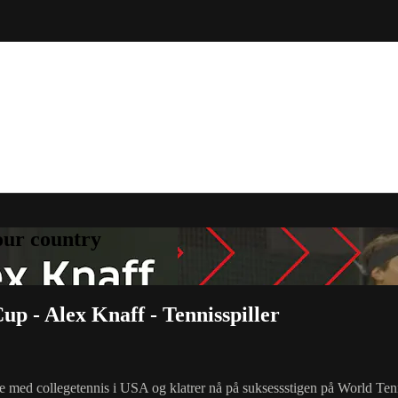
your country
up - Alex Knaff - Tennisspiller
re med collegetennis i USA og klatrer nå på suksessstigen på World Te