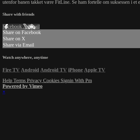
utenfor banen takket være FitLine. Se ham fortelle om suksessen i et e
Share with friends
Facebook
X
Email
Share on Facebook
Share on X
Share via Email
Watch anywhere, anytime
Fire TV
Android
Android TV
iPhone
Apple TV
Help
Terms
Privacy
Cookies
Signin With Pm
Powered by Vimeo
×