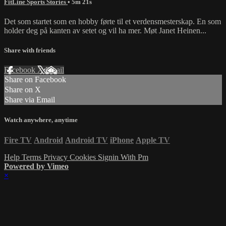
FitLine Sports Stories
• 5m 21s
Det som startet som en hobby førte til et verdensmesterskap. En som
holder deg på kanten av setet og vil ha mer. Møt Janet Heinen...
Share with friends
Facebook
X
Email
Share on Facebook
Share on X
Share via Email
Watch anywhere, anytime
Fire TV
Android
Android TV
iPhone
Apple TV
Help
Terms
Privacy
Cookies
Signin With Pm
Powered by Vimeo
×