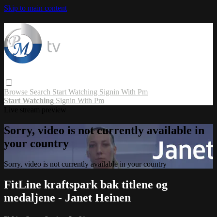
Skip to main content
Browse
Search
Start Watching
Signin With Pm
Start Watching
Signin With Pm
Live stream preview
Sorry, video is not currently available in
your country
Sorry, video is not currently available in your country
FitLine kraftspark bak titlene og
medaljene - Janet Heinen