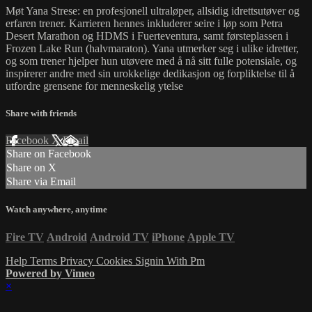
Møt Yana Strese: en profesjonell ultraløper, allsidig idrettsutøver og
erfaren trener. Karrieren hennes inkluderer seire i løp som Petra
Desert Marathon og HDMS i Fuerteventura, samt førsteplassen i
Frozen Lake Run (halvmaraton). Yana utmerker seg i ulike idretter,
og som trener hjelper hun utøvere med å nå sitt fulle potensiale, og
inspirerer andre med sin urokkelige dedikasjon og forpliktelse til å
utfordre grensene for menneskelig ytelse
Share with friends
Facebook
X
Email
Share on Facebook
Share on X
Share via Email
Watch anywhere, anytime
Fire TV
Android
Android TV
iPhone
Apple TV
Help
Terms
Privacy
Cookies
Signin With Pm
Powered by Vimeo
×