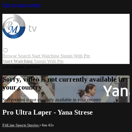
Skip to main content
Browse
Search
Start Watching
Signin With Pm
Start Watching
Signin With Pm
Live stream preview
Sorry, video is not currently available in
your country
Sorry, video is not currently available in your country
Pro Ultra Løper - Yana Strese
FitLine Sports Stories
• 6m 42s