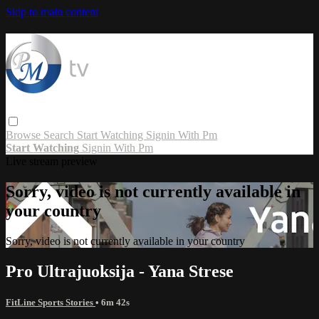
Skip to main content
Browse
Search
Start Watching
Signin With Pm
Start Watching
Signin With Pm
Live stream preview
Sorry, video is not currently available in
your country
Sorry, video is not currently available in your country
Pro Ultrajuoksija - Yana Strese
FitLine Sports Stories
• 6m 42s