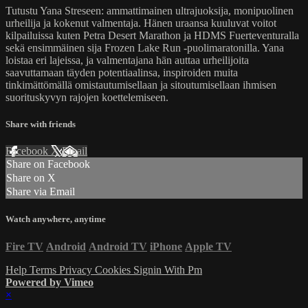
Tutustu Yana Streseen: ammattimainen ultrajuoksija, monipuolinen
urheilija ja kokenut valmentaja. Hänen uraansa kuuluvat voitot
kilpailuissa kuten Petra Desert Marathon ja HDMS Fuerteventuralla
sekä ensimmäinen sija Frozen Lake Run -puolimaratonilla. Yana
loistaa eri lajeissa, ja valmentajana hän auttaa urheilijoita
saavuttamaan täyden potentiaalinsa, inspiroiden muita
tinkimättömällä omistautumisellaan ja sitoutumisellaan ihmisen
suorituskyvyn rajojen koettelemiseen.
Share with friends
Facebook
X
Email
Share on Facebook
Share on X
Share via Email
Watch anywhere, anytime
Fire TV
Android
Android TV
iPhone
Apple TV
Help
Terms
Privacy
Cookies
Signin With Pm
Powered by Vimeo
×