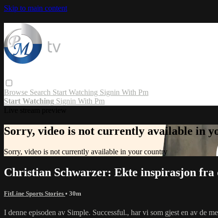
Skip to main content
Browse
Search
Start Watching
Signin With Pm
Start Watching
Signin With Pm
Live stream preview
Sorry, video is not currently available in 
Sorry, video is not currently available in your country
Christian Schwarzer: Ekte inspirasjon fra
FitLine Sports Stories
• 30m
I denne episoden av Simple. Successful., har vi som gjest en av de m