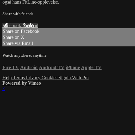
også hans FitLine-opplevelse.
Share with friends
Facebook
X
Email
Share on Facebook
Share on X
Share via Email
Watch anywhere, anytime
Fire TV
Android
Android TV
iPhone
Apple TV
Help
Terms
Privacy
Cookies
Signin With Pm
Powered by Vimeo
×