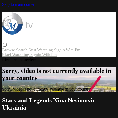
Skip to main content
Browse
Search
Start Watching
Signin With Pm
Start Watching
Signin With Pm
Live stream preview
Sorry, video is not currently available in
your country
Sorry, video is not currently available in your country
Stars and Legends Nina Nesimovic
Ukrainia