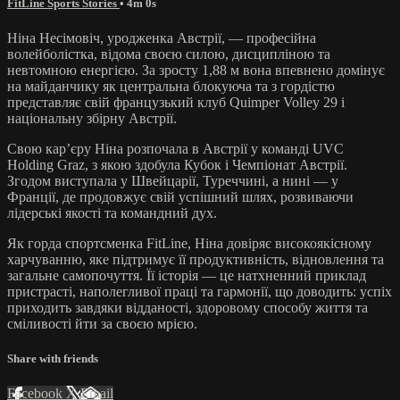
FitLine Sports Stories
• 4m 0s
Ніна Несімовіч, уродженка Австрії, — професійна
волейболістка, відома своєю силою, дисципліною та
невтомною енергією. За зросту 1,88 м вона впевнено домінує
на майданчику як центральна блокуюча та з гордістю
представляє свій французький клуб Quimper Volley 29 і
національну збірну Австрії.
Свою кар’єру Ніна розпочала в Австрії у команді UVC
Holding Graz, з якою здобула Кубок і Чемпіонат Австрії.
Згодом виступала у Швейцарії, Туреччині, а нині — у
Франції, де продовжує свій успішний шлях, розвиваючи
лідерські якості та командний дух.
Як горда спортсменка FitLine, Ніна довіряє високоякісному
харчуванню, яке підтримує її продуктивність, відновлення та
загальне самопочуття. Її історія — це натхненний приклад
пристрасті, наполегливої праці та гармонії, що доводить: успіх
приходить завдяки відданості, здоровому способу життя та
сміливості йти за своєю мрією.
Share with friends
Facebook
X
Email