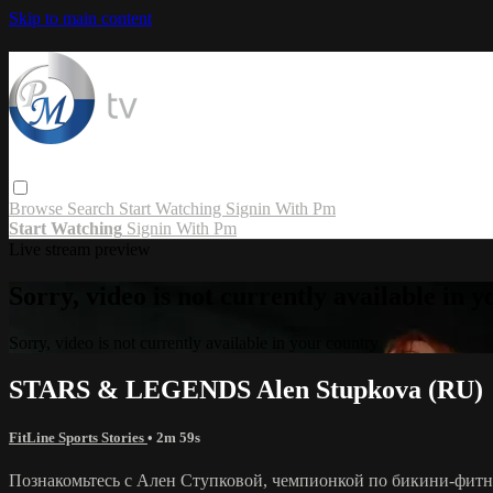
Skip to main content
Browse
Search
Start Watching
Signin With Pm
Start Watching
Signin With Pm
Live stream preview
Sorry, video is not currently available in 
Sorry, video is not currently available in your country
STARS & LEGENDS Alen Stupkova (RU)
FitLine Sports Stories
• 2m 59s
Познакомьтесь с Ален Ступковой, чемпионкой по бикини-фитнес