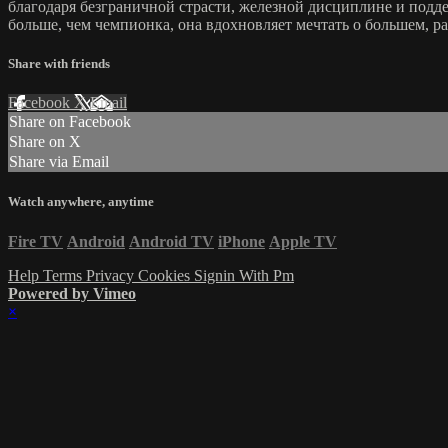
благодаря безграничной страсти, железной дисциплине и поддерж
больше, чем чемпионка, она вдохновляет мечтать о большем, р
Share with friends
Facebook
X
Email
Share on Facebook
Share on X
Share via Email
Watch anywhere, anytime
Fire TV
Android
Android TV
iPhone
Apple TV
Help
Terms
Privacy
Cookies
Signin With Pm
Powered by Vimeo
×