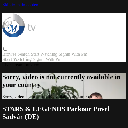
Skip to main content
Browse
Search
Start Watching
Signin With Pm
Start Watching
Signin With Pm
Live stream preview
Sorry, video is not currently available in
your country
Sorry, video is not currently available in your country
STARS & LEGENDS Parkour Pavel
Sadvár (DE)