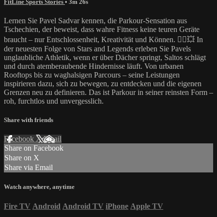
FitLine Sports Stories
• 3m 26s
Lernen Sie Pavel Sadvar kennen, die Parkour-Sensation aus
Tschechien, der beweist, dass wahre Fitness keine teuren Geräte
braucht – nur Entschlossenheit, Kreativität und Können. 🏃‍♂️💥 In
der neuesten Folge von Stars and Legends erleben Sie Pavels
unglaubliche Athletik, wenn er über Dächer springt, Saltos schlägt
und durch atemberaubende Hindernisse läuft. Von urbanen
Rooftops bis zu waghalsigen Parcours – seine Leistungen
inspirieren dazu, sich zu bewegen, zu entdecken und die eigenen
Grenzen neu zu definieren. Das ist Parkour in seiner reinsten Form –
roh, furchtlos und unvergesslich.
Share with friends
Facebook
X
Email
Share on Facebook
Share on X
Share via Email
Watch anywhere, anytime
Fire TV
Android
Android TV
iPhone
Apple TV