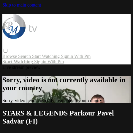
Skip to main content
Browse
Search
Start Watching
Signin With Pm
Start Watching
Signin With Pm
Live stream preview
Sorry, video is not currently available in
your country
Sorry, video is not currently available in your country
STARS & LEGENDS Parkour Pavel
Sadvár (FI)