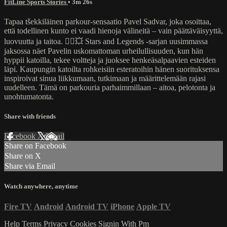
FitLine Sports Stories
• 3m 26s
Tapaa tšekkiläinen parkour-sensaatio Pavel Sadvar, joka osoittaa,
että todellinen kunto ei vaadi hienoja välineitä – vain päättäväisyyttä,
luovuutta ja taitoa. 🏃‍♂️💥 Stars and Legends -sarjan uusimmassa
jaksossa näet Pavelin uskomattoman urheilullisuuden, kun hän
hyppii katoilla, tekee voltteja ja juoksee henkeäsalpaavien esteiden
läpi. Kaupungin katoilta rohkeisiin esteratoihin hänen suorituksensa
inspiroivat sinua liikkumaan, tutkimaan ja määrittelemään rajasi
uudelleen. Tämä on parkouria parhaimmillaan – aitoa, pelotonta ja
unohtumatonta.
Share with friends
Facebook
X
Email
Share on Facebook
Share on X
Share via Email
Watch anywhere, anytime
Fire TV
Android
Android TV
iPhone
Apple TV
Help
Terms
Privacy
Cookies
Signin With Pm