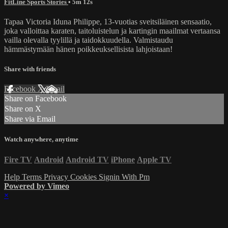
FitLine Sports Stories
• 5m 12s
Tapaa Victoria Iduna Philippe, 13-vuotias sveitsiläinen sensaatio,
joka valloittaa karaten, taitoluistelun ja kartingin maailmat vertaansa
vailla olevalla tyylillä ja taidokkuudella. Valmistaudu
hämmästymään hänen poikkeuksellisista lahjoistaan!
Share with friends
Facebook
X
Email
Share on Facebook
Share on X
Share via Email
Watch anywhere, anytime
Fire TV
Android
Android TV
iPhone
Apple TV
Help
Terms
Privacy
Cookies
Signin With Pm
Powered by Vimeo
×