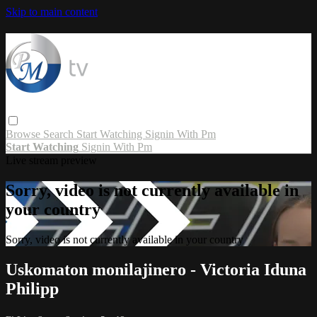
Skip to main content
Browse
Search
Start Watching
Signin With Pm
Start Watching
Signin With Pm
Live stream preview
Sorry, video is not currently available in
your country
Sorry, video is not currently available in your country
Uskomaton monilajinero - Victoria Iduna
Philipp