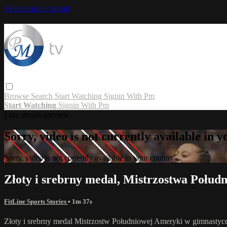
Skip to main content
Browse
Search
Start Watching
Signin With Pm
Start Watching
Signin With Pm
Live stream preview
Sorry, video is not currently available in 
Sorry, video is not currently available in your country
Złoty i srebrny medal, Mistrzostwa Połud
FitLine Sports Stories
• 1m 37s
Złoty i srebrny medal Mistrzostw Południowej Ameryki w gimnastyce w