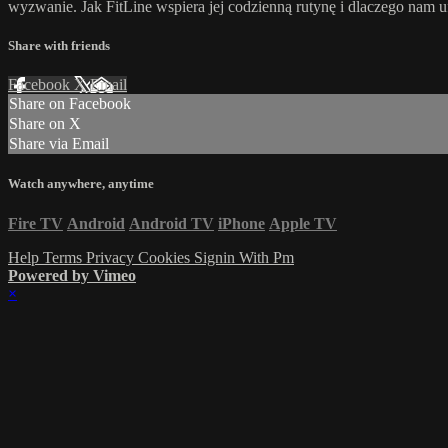
wyzwanie. Jak FitLine wspiera jej codzienną rutynę i dlaczego nam 
Share with friends
Facebook
X
Email
Share on Facebook
Share on X
Share via Email
Watch anywhere, anytime
Fire TV
Android
Android TV
iPhone
Apple TV
Help
Terms
Privacy
Cookies
Signin With Pm
Powered by Vimeo
×