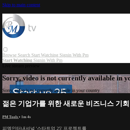
Skip to main content
Browse
Search
Start Watching
Signin With Pm
Start Watching
Signin With Pm
Live stream preview
Sorry, video is not currently available in 
Sorry, video is not currently available in your country
젊은 기업가를 위한 새로운 비즈니스 기회
PM Tools
• 1m 4s
피엠인터내셔널 '스타트업 25' 프로젝트를