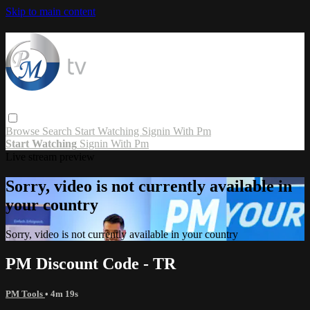
Skip to main content
Browse
Search
Start Watching
Signin With Pm
Start Watching
Signin With Pm
Live stream preview
Sorry, video is not currently available in
your country
Sorry, video is not currently available in your country
PM Discount Code - TR
PM Tools
• 4m 19s