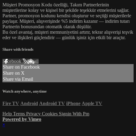
Müşteri Promosyon Kodu özelliği, Takım Partnerlerinin
müşterilerine kolay ve kişisel bir şekilde teşekkür etmelerini sağlar.
Partner, promosyon kodunu kendisi oluşturur ve seçtiği müşterilerle
paylaşır. Müşteri, alışverişinde %5 indirim kazanır — indirim tutarı
Partnerin bonusundan otomatik olarak düşülür.
Bu özel avantaj, müşteri memnuniyetini artırır, tekrar alışverişi teşvik
eder ve ilişkileri güçlendirir — günlük işiniz için etkili bir araçtır.
Share with friends
Facebook
X
Email
Share on Facebook
Share on X
Share via Email
Watch anywhere, anytime
Fire TV
Android
Android TV
iPhone
Apple TV
Help
Terms
Privacy
Cookies
Signin With Pm
Powered by Vimeo
×