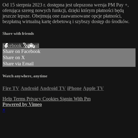
Od 15 sierpnia 2023 r. dostępna jest ulepszona wersja PM Pay +,
oferująca szereg nowych funkcji, dzięki którym płatności będą
jeszcze lepsze. Obejmują one zaawansowane opcje płatności,
bezpłatną wirtualną kartę debetową i szybszy dostęp do środków.
Share with friends
Facebook
X
Email
Share on Facebook
Share on X
Share via Email
Watch anywhere, anytime
Fire TV
Android
Android TV
iPhone
Apple TV
Help
Terms
Privacy
Cookies
Signin With Pm
Powered by Vimeo
×