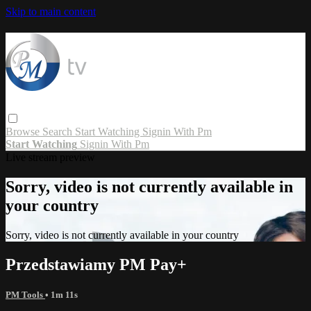
Skip to main content
Browse
Search
Start Watching
Signin With Pm
Start Watching
Signin With Pm
Live stream preview
Sorry, video is not currently available in
your country
Sorry, video is not currently available in your country
Przedstawiamy PM Pay+
PM Tools
• 1m 11s