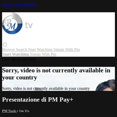
Skip to main content
Browse
Search
Start Watching
Signin With Pm
Start Watching
Signin With Pm
Live stream preview
Sorry, video is not currently available in
your country
Sorry, video is not currently available in your country
Presentazione di PM Pay+
PM Tools
• 1m 11s