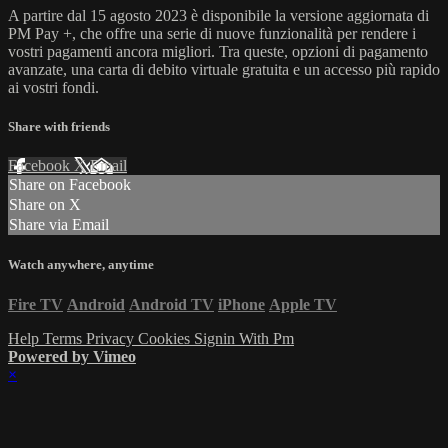
A partire dal 15 agosto 2023 è disponibile la versione aggiornata di
PM Pay +, che offre una serie di nuove funzionalità per rendere i
vostri pagamenti ancora migliori. Tra queste, opzioni di pagamento
avanzate, una carta di debito virtuale gratuita e un accesso più rapido
ai vostri fondi.
Share with friends
Facebook
X
Email
Share on Facebook
Share on X
Share via Email
Watch anywhere, anytime
Fire TV
Android
Android TV
iPhone
Apple TV
Help
Terms
Privacy
Cookies
Signin With Pm
Powered by Vimeo
×