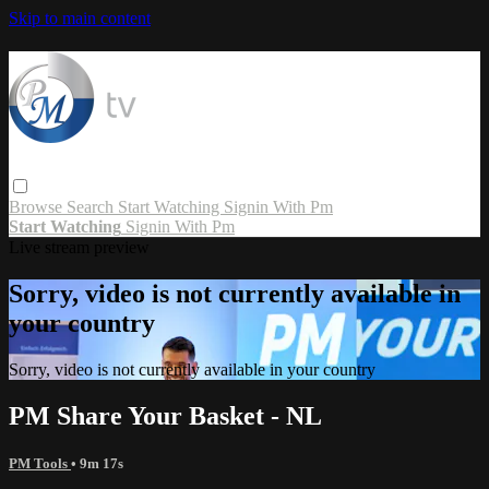
Skip to main content
Browse
Search
Start Watching
Signin With Pm
Start Watching
Signin With Pm
Live stream preview
Sorry, video is not currently available in
your country
Sorry, video is not currently available in your country
PM Share Your Basket - NL
PM Tools
• 9m 17s