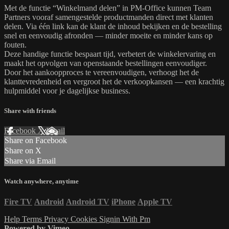
Met de functie “Winkelmand delen” in PM-Office kunnen Team
Partners vooraf samengestelde productmanden direct met klanten
delen. Via één link kan de klant de inhoud bekijken en de bestelling
snel en eenvoudig afronden — minder moeite en minder kans op
fouten.
Deze handige functie bespaart tijd, verbetert de winkelervaring en
maakt het opvolgen van openstaande bestellingen eenvoudiger.
Door het aankoopproces te vereenvoudigen, verhoogt het de
klanttevredenheid en vergroot het de verkoopkansen — een krachtig
hulpmiddel voor je dagelijkse business.
Share with friends
Facebook
X
Email
Share on Facebook
Share on X
Share via Email
Watch anywhere, anytime
Fire TV
Android
Android TV
iPhone
Apple TV
Help
Terms
Privacy
Cookies
Signin With Pm
Powered by Vimeo