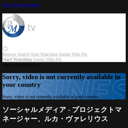
Skip to main content
Browse
Search
Start Watching
Signin With Pm
Start Watching
Signin With Pm
Live stream preview
Sorry, video is not currently available in
your country
Sorry, video is not currently available in your country
ソーシャルメディア - プロジェクトマ
ネージャー、ルカ・ヴァレリウス