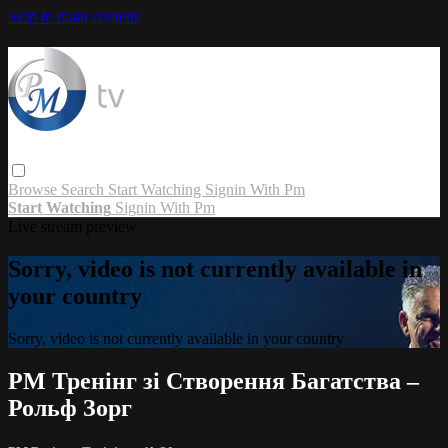
Skip to main content
Browse
Search
Start Watching
Signin With Pm
Start Watching
Signin With Pm
Live stream preview
Sorry, video is not currently available in
your country
Sorry, video is not currently available in your country
PM Тренінг зі Створення Багатства –
Рольф Зорг