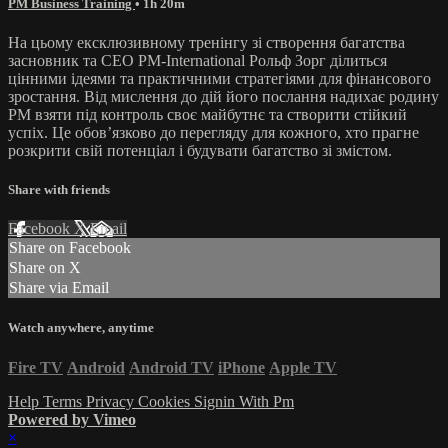
PM Business Training
• 1h 20m
На цьому ексклюзивному тренінгу зі створення багатства
засновник та CEO PM-International Рольф Зорг ділиться
цінними ідеями та практичними стратегіями для фінансового
зростання. Від мислення до дій його послання надихає родину
PM взяти під контроль своє майбутнє та створити стійкий
успіх. Це обов’язково до перегляду для кожного, хто прагне
розкрити свій потенціал і будувати багатство зі змістом.
Share with friends
Facebook
X
Email
Share on Facebook
Share on X
Share via Email
Watch anywhere, anytime
Fire TV
Android
Android TV
iPhone
Apple TV
Help
Terms
Privacy
Cookies
Signin With Pm
Powered by Vimeo
×