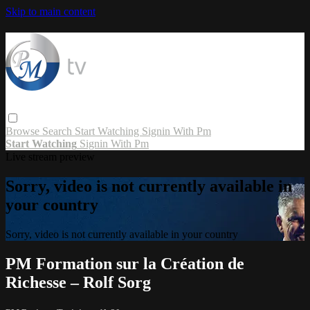
Skip to main content
Browse
Search
Start Watching
Signin With Pm
Start Watching
Signin With Pm
Live stream preview
Sorry, video is not currently available in
your country
Sorry, video is not currently available in your country
PM Formation sur la Création de
Richesse – Rolf Sorg