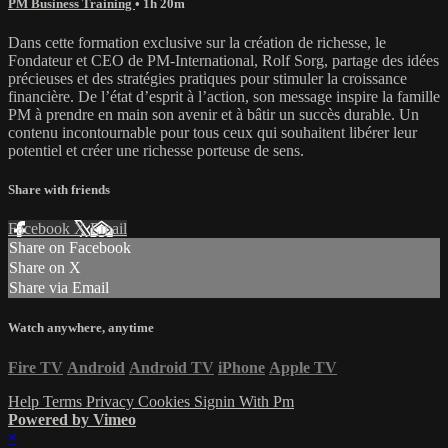
PM Business Training
• 1h 20m
Dans cette formation exclusive sur la création de richesse, le
Fondateur et CEO de PM-International, Rolf Sorg, partage des idées
précieuses et des stratégies pratiques pour stimuler la croissance
financière. De l’état d’esprit à l’action, son message inspire la famille
PM à prendre en main son avenir et à bâtir un succès durable. Un
contenu incontournable pour tous ceux qui souhaitent libérer leur
potentiel et créer une richesse porteuse de sens.
Share with friends
Facebook
X
Email
Share on Facebook
Share on X
Share via Email
Watch anywhere, anytime
Fire TV
Android
Android TV
iPhone
Apple TV
Help
Terms
Privacy
Cookies
Signin With Pm
Powered by Vimeo
×