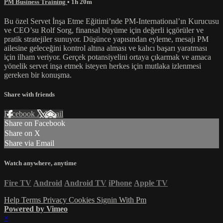
PM Business Training
• 1h 20m
Bu özel Servet İnşa Etme Eğitimi’nde PM-International’ın Kurucusu
ve CEO’su Rolf Sorg, finansal büyüme için değerli içgörüler ve
pratik stratejiler sunuyor. Düşünce yapısından eyleme, mesajı PM
ailesine geleceğini kontrol altına alması ve kalıcı başarı yaratması
için ilham veriyor. Gerçek potansiyelini ortaya çıkarmak ve amaca
yönelik servet inşa etmek isteyen herkes için mutlaka izlenmesi
gereken bir konuşma.
Share with friends
Facebook
X
Email
Share on Facebook
Share on X
Share via Email
Watch anywhere, anytime
Fire TV
Android
Android TV
iPhone
Apple TV
Help
Terms
Privacy
Cookies
Signin With Pm
Powered by Vimeo
×