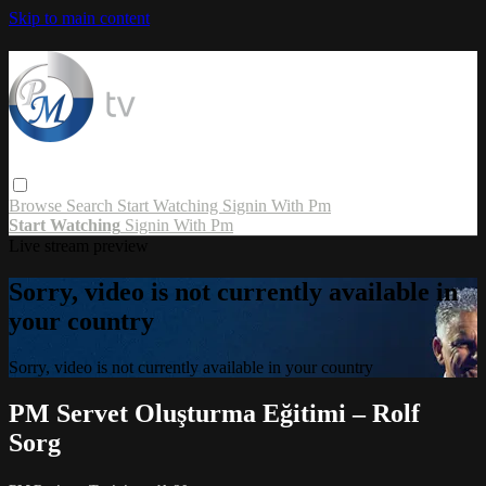
Skip to main content
Browse
Search
Start Watching
Signin With Pm
Start Watching
Signin With Pm
Live stream preview
Sorry, video is not currently available in
your country
Sorry, video is not currently available in your country
PM Servet Oluşturma Eğitimi – Rolf
Sorg