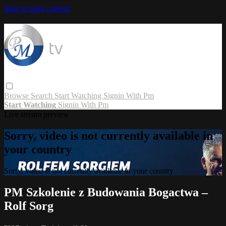
Skip to main content
Browse
Search
Start Watching
Signin With Pm
Start Watching
Signin With Pm
Live stream preview
Sorry, video is not currently available in
your country
Sorry, video is not currently available in your country
PM Szkolenie z Budowania Bogactwa –
Rolf Sorg