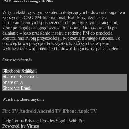
PM Business Training
• 1h 20m
W tym ekskluzywnym szkoleniu dotyczącym budowania bogactwa
założyciel i CEO PM-International, Rolf Sorg, dzieli się z
partnerami cennymi spostrzeżeniami i praktycznymi strategiami,
które pomagają osiągnąć wzrost finansowy. Od nastawienia po
działanie – jego przesłanie inspiruje rodzinę PM do przejęcia
kontroli nad swoją przyszłością i tworzenia trwałego sukcesu. To
obowiązkowa pozycja dla wszystkich, którzy chcą w pełni
wykorzystać swój potencjał i budować bogactwo z pasją i celem.
Share with friends
Facebook
X
Email
Share on Facebook
Share on X
Share via Email
Watch anywhere, anytime
Fire TV
Android
Android TV
iPhone
Apple TV
Help
Terms
Privacy
Cookies
Signin With Pm
Powered by Vimeo