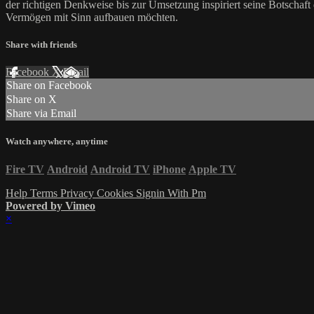
der richtigen Denkweise bis zur Umsetzung inspiriert seine Botschaft 
Vermögen mit Sinn aufbauen möchten.
Share with friends
Facebook
X
Email
Share on Facebook
Share on X
Share via Email
Watch anywhere, anytime
Fire TV
Android
Android TV
iPhone
Apple TV
Help
Terms
Privacy
Cookies
Signin With Pm
Powered by Vimeo
×