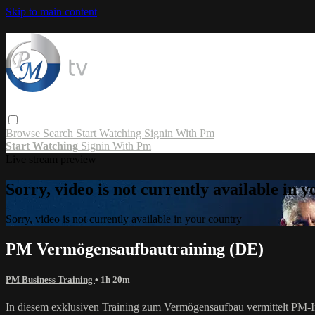
Skip to main content
Browse
Search
Start Watching
Signin With Pm
Start Watching
Signin With Pm
Live stream preview
Sorry, video is not currently available in 
Sorry, video is not currently available in your country
PM Vermögensaufbautraining (DE)
PM Business Training
• 1h 20m
In diesem exklusiven Training zum Vermögensaufbau vermittelt PM-In