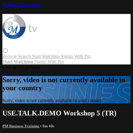
Skip to main content
Browse
Search
Start Watching
Signin With Pm
Start Watching
Signin With Pm
Live stream preview
Sorry, video is not currently available in
your country
Sorry, video is not currently available in your country
USE.TALK.DEMO Workshop 5 (TR)
PM Business Training
• 6m 40s