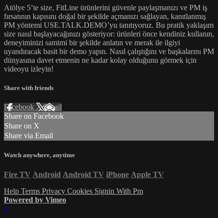
Atölye 5’te size, FitLine ürünlerini güvenle paylaşmanızı ve PM iş
fırsatının kapısını doğal bir şekilde açmanızı sağlayan, kanıtlanmış
PM yöntemi USE.TALK.DEMO’yu tanıtıyoruz. Bu pratik yaklaşım
size nasıl başlayacağınızı gösteriyor: ürünleri önce kendiniz kullanın,
deneyiminizi samimi bir şekilde anlatın ve merak ile ilgiyi
uyandıracak basit bir demo yapın. Nasıl çalıştığını ve başkalarını PM
dünyasına davet etmenin ne kadar kolay olduğunu görmek için
videoyu izleyin!
Share with friends
Facebook
X
Email
Share on Facebook
Share on X
Share via Email
Watch anywhere, anytime
Fire TV
Android
Android TV
iPhone
Apple TV
Help
Terms
Privacy
Cookies
Signin With Pm
Powered by Vimeo
×