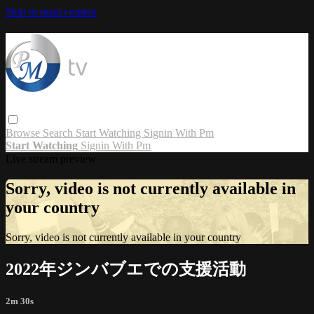
Skip to main content
Browse
Search
Start Watching
Signin With Pm
Start Watching
Signin With Pm
Live stream preview
Sorry, video is not currently available in
your country
Sorry, video is not currently available in your country
2022年ジンバブエでの支援活動
2m 30s