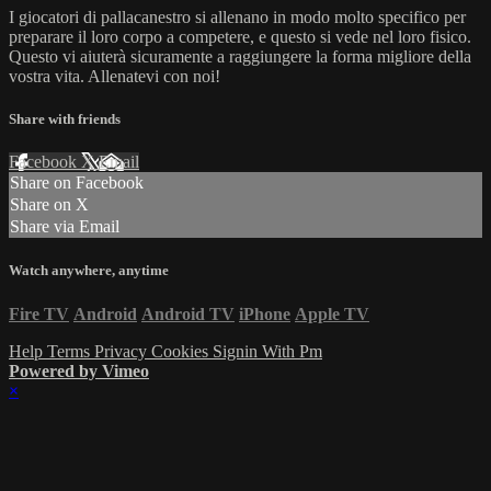
I giocatori di pallacanestro si allenano in modo molto specifico per
preparare il loro corpo a competere, e questo si vede nel loro fisico.
Questo vi aiuterà sicuramente a raggiungere la forma migliore della
vostra vita. Allenatevi con noi!
Share with friends
Facebook
X
Email
Share on Facebook
Share on X
Share via Email
Watch anywhere, anytime
Fire TV
Android
Android TV
iPhone
Apple TV
Help
Terms
Privacy
Cookies
Signin With Pm
Powered by Vimeo
×