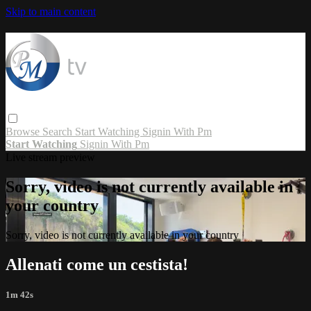
Skip to main content
Browse
Search
Start Watching
Signin With Pm
Start Watching
Signin With Pm
Live stream preview
Sorry, video is not currently available in
your country
Sorry, video is not currently available in your country
Allenati come un cestista!
1m 42s