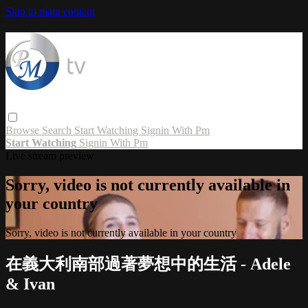
Skip to main content
Browse
Search
Start Watching
Signin With Pm
Start Watching
Signin With Pm
Live stream preview
Sorry, video is not currently available in
your country
Sorry, video is not currently available in your country
在義大利南部過著夢想中的生活 - Adele
& Ivan