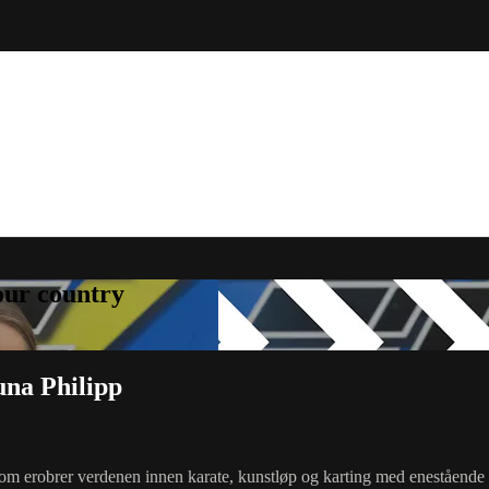
your country
duna Philipp
om erobrer verdenen innen karate, kunstløp og karting med enestående s