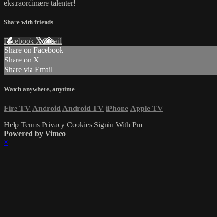
ekstraordinære talenter!
Share with friends
Facebook
X
Email
Share on Facebook
Share on X
Share via Email
Watch anywhere, anytime
Fire TV
Android
Android TV
iPhone
Apple TV
Help
Terms
Privacy
Cookies
Signin With Pm
Powered by Vimeo
×