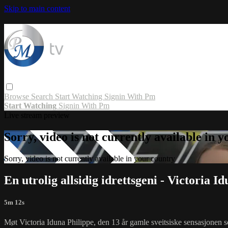
Skip to main content
Browse
Search
Start Watching
Signin With Pm
Start Watching
Signin With Pm
Live stream preview
Sorry, video is not currently available in 
Sorry, video is not currently available in your country
En utrolig allsidig idrettsgeni - Victoria I
5m 12s
Møt Victoria Iduna Philippe, den 13 år gamle sveitsiske sensasjonen s