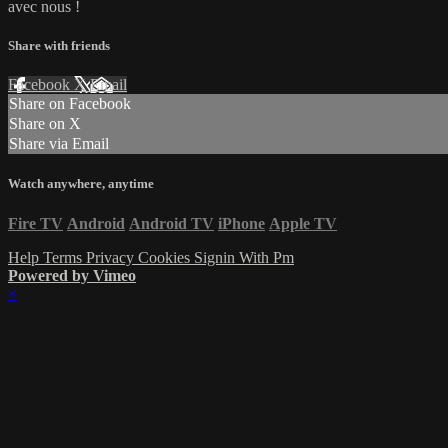
avec nous !
Share with friends
Facebook
X
Email
Share on Facebook
Share on X
Share via Email
Watch anywhere, anytime
Fire TV
Android
Android TV
iPhone
Apple TV
Help
Terms
Privacy
Cookies
Signin With Pm
Powered by Vimeo
×