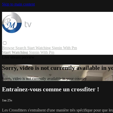
Skip to main content
Browse
Search
Start Watching
Signin With Pm
Start Watching
Signin With Pm
Live stream preview
Sorry, video is not currently available in 
Sorry, video is not currently available in your country
Entraînez-vous comme un crossfiter !
1m 25s
Les Crossfitters s'entraînent d'une manière très spécifique pour que leu