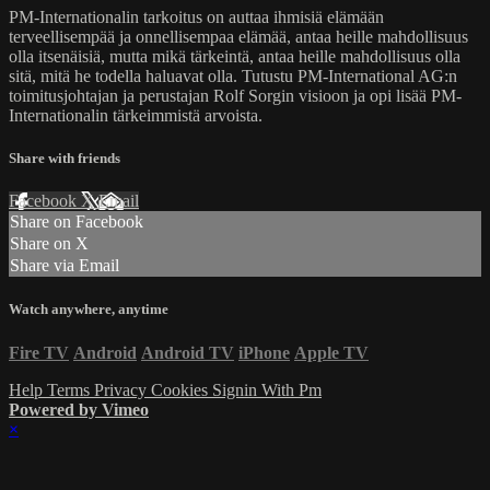
PM-Internationalin tarkoitus on auttaa ihmisiä elämään
terveellisempää ja onnellisempaa elämää, antaa heille mahdollisuus
olla itsenäisiä, mutta mikä tärkeintä, antaa heille mahdollisuus olla
sitä, mitä he todella haluavat olla. Tutustu PM-International AG:n
toimitusjohtajan ja perustajan Rolf Sorgin visioon ja opi lisää PM-
Internationalin tärkeimmistä arvoista.
Share with friends
Facebook
X
Email
Share on Facebook
Share on X
Share via Email
Watch anywhere, anytime
Fire TV
Android
Android TV
iPhone
Apple TV
Help
Terms
Privacy
Cookies
Signin With Pm
Powered by Vimeo
×