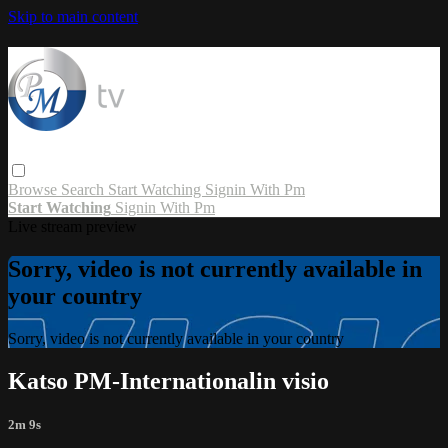
Skip to main content
Browse
Search
Start Watching
Signin With Pm
Start Watching
Signin With Pm
Live stream preview
Sorry, video is not currently available in
your country
Sorry, video is not currently available in your country
Katso PM-Internationalin visio
2m 9s