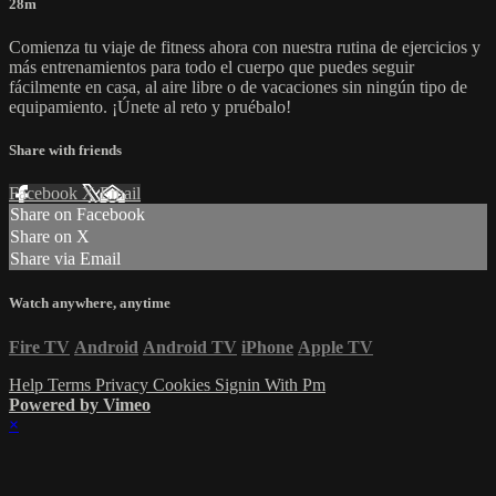
28m
Comienza tu viaje de fitness ahora con nuestra rutina de ejercicios y
más entrenamientos para todo el cuerpo que puedes seguir
fácilmente en casa, al aire libre o de vacaciones sin ningún tipo de
equipamiento. ¡Únete al reto y pruébalo!
Share with friends
Facebook
X
Email
Share on Facebook
Share on X
Share via Email
Watch anywhere, anytime
Fire TV
Android
Android TV
iPhone
Apple TV
Help
Terms
Privacy
Cookies
Signin With Pm
Powered by Vimeo
×