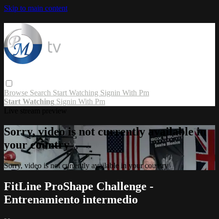
Skip to main content
Browse
Search
Start Watching
Signin With Pm
Start Watching
Signin With Pm
Live stream preview
Sorry, video is not currently available in
your country
Sorry, video is not currently available in your country
FitLine ProShape Challenge -
Entrenamiento intermedio