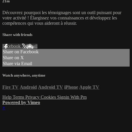
21m
Découvrez pourquoi les témoignages sont un outil puissant pour
votre activité ! Élargissez vos connaissances et développez les
compétences qui vous aideront à réussir.
Share with friends
Facebook
X
Email
Share on Facebook
Share on X
Share via Email
Watch anywhere, anytime
Fire TV
Android
Android TV
iPhone
Apple TV
Help
Terms
Privacy
Cookies
Signin With Pm
Powered by Vimeo
×