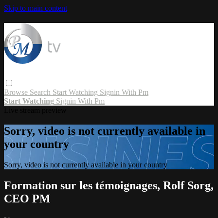
Skip to main content
Browse
Search
Start Watching
Signin With Pm
Start Watching
Signin With Pm
Live stream preview
Sorry, video is not currently available in
your country
Sorry, video is not currently available in your country
Formation sur les témoignages, Rolf Sorg,
CEO PM